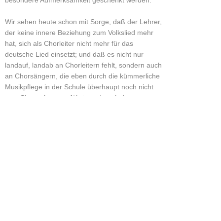
besondere Aufmerksamkeit geschenkt werden.
Wir sehen heute schon mit Sorge, daß der Lehrer,
der keine innere Beziehung zum Volkslied mehr
hat, sich als Chorleiter nicht mehr für das
deutsche Lied einsetzt; und daß es nicht nur
landauf, landab an Chorleitern fehlt, sondern auch
an Chorsängern, die eben durch die kümmerliche
Musikpflege in der Schule überhaupt noch nicht
zum Singen herangeführt worden sind.
Auf einer Tagung der Vorsitzenden der deutschen
Tonkünstler und Musiklehrerverbände auf der
Mainau wurden von ersten Fachleuten Referate
über die Musikpflege in einer Reihe von
außerdeutschen Ländern gehalten. Sie zeigten,
wieviel größer dort der Anteil der Musik in der
Erziehung ist und wieviel größer die
Aufmerksamkeit ist, die man von seiten der
Schule, aber auch der Elternschaft, diesen Fragen
zuwendet. Dort wird die Musik noch nicht als eine