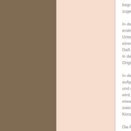
begr
zuge
In d
erst
Unte
eine
Daß 
in d
Orig
In d
aufg
und 
wird
etwa
zwei
Konz
Die 