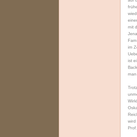
auf 
früh
wied
eine
mit 
Jena
Fami
im Z
Uebe
ist 
Back
man 
Trot
unmö
Wirk
Oska
Reic
wird
Prof