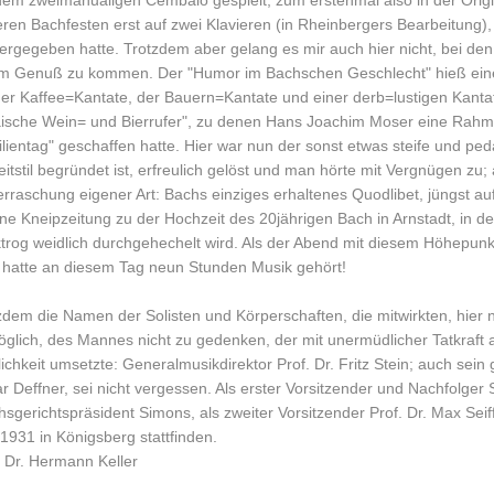
dem zweimanualigen Cembalo gespielt, zum erstenmal also in der Orig
eren Bachfesten erst auf zwei Klavieren (in Rheinbergers Bearbeitung)
ergegeben hatte. Trotzdem aber gelang es mir auch hier nicht, bei de
m Genuß zu kommen. Der "Humor im Bachschen Geschlecht" hieß eine
der Kaffee=Kantate, der Bauern=Kantate und einer derb=lustigen Kanta
ische Wein= und Bierrufer", zu denen Hans Joachim Moser eine Rahm
lientag" geschaffen hatte. Hier war nun der sonst etwas steife und pe
eitstil begründet ist, erfreulich gelöst und man hörte mit Vergnügen z
rraschung eigener Art: Bachs einziges erhaltenes Quodlibet, jüngst au
eine Kneipzeitung zu der Hochzeit des 20jährigen Bach in Arnstadt, in d
trog weidlich durchgehechelt wird. Als der Abend mit diesem Höhepunkt
hatte an diesem Tag neun Stunden Musik gehört!
zdem die Namen der Solisten und Körperschaften, die mitwirkten, hier n
glich, des Mannes nicht zu gedenken, der mit unermüdlicher Tatkraft a
lichkeit umsetzte: Generalmusikdirektor Prof. Dr. Fritz Stein; auch sein
r Deffner, sei nicht vergessen. Als erster Vorsitzender und Nachfolge
hsgerichtspräsident Simons, als zweiter Vorsitzender Prof. Dr. Max Sei
 1931 in Königsberg stattfinden.
. Dr. Hermann Keller