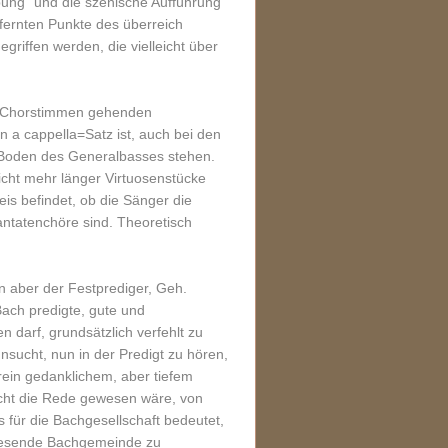
bung" und die szenische Aufführung
fernten Punkte des überreich
riffen werden, die vielleicht über
en Chorstimmen gehenden
n a cappella=Satz ist, auch bei den
n Boden des Generalbasses stehen.
icht mehr länger Virtuosenstücke
is befindet, ob die Sänger die
antatenchöre sind. Theoretisch
un aber der Festprediger, Geh.
Bach predigte, gute und
n darf, grundsätzlich verfehlt zu
hnsucht, nun in der Predigt zu hören,
 rein gedanklichem, aber tiefem
nicht die Rede gewesen wäre, von
 für die Bachgesellschaft bedeutet,
nwesende Bachgemeinde zu