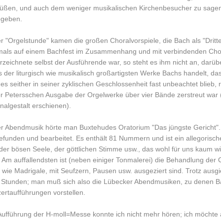
üßen, und auch dem weniger musikalischen Kirchenbesucher zu sagen, 
geben.
er "Orgelstunde" kamen die großen Choralvorspiele, die Bach als "Dritt
mals auf einem Bachfest im Zusammenhang und mit verbindenden Chor
rzeichnete selbst der Ausführende war, so steht es ihm nicht an, darüb
s der liturgisch wie musikalisch großartigsten Werke Bachs handelt, d
es seither in seiner zyklischen Geschlossenheit fast unbeachtet blieb, rü
er Petersschen Ausgabe der Orgelwerke über vier Bände zerstreut war (
inalgestalt erschienen).
er Abendmusik hörte man Buxtehudes Oratorium "Das jüngste Gericht"
efunden und bearbeitet. Es enthält 81 Nummern und ist ein allegorisch
der bösen Seele, der göttlichen Stimme usw., das wohl für uns kaum 
. Am auffallendsten ist (neben einiger Tonmalerei) die Behandlung der
 wie Madrigale, mit Seufzern, Pausen usw. ausgeziert sind. Trotz ausg
 Stunden; man muß sich also die Lübecker Abendmusiken, zu denen Bac
ertaufführungen vorstellen.
Aufführung der H-moll=Messe konnte ich nicht mehr hören; ich möcht