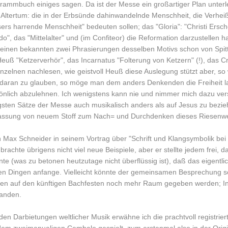
rammbuch einiges sagen. Da ist der Messe ein großartiger Plan unterle
 Altertum: die in der Erbsünde dahinwandelnde Menschheit, die Verhei
sers harrende Menschheit" bedeuten sollen; das "Gloria": "Christi Ersc
do", das "Mittelalter" und (im Confiteor) die Reformation darzustellen
seinen bekannten zwei Phrasierungen desselben Motivs schon von Spit
Heuß "Ketzerverhör", das Incarnatus "Folterung von Ketzern" (!), das 
inzelnen nachlesen, wie geistvoll Heuß diese Auslegung stützt aber, 
, daran zu glauben, so möge man dem anders Denkenden die Freiheit la
önlich abzulehnen. Ich wenigstens kann nie und nimmer mich dazu ver
igsten Sätze der Messe auch musikalisch anders als auf Jesus zu bezi
assung von neuem Stoff zum Nach= und Durchdenken dieses Riesenwe
 Max Schneider in seinem Vortrag über "Schrift und Klangsymbolik be
 brachte übrigens nicht viel neue Beispiele, aber er stellte jedem frei, 
nte (was zu betonen heutzutage nicht überflüssig ist), daß das eigentli
en Dingen anfange. Vielleicht könnte der gemeinsamen Besprechung so
en auf den künftigen Bachfesten noch mehr Raum gegeben werden; Int
anden.
den Darbietungen weltlicher Musik erwähne ich die prachtvoll registrie