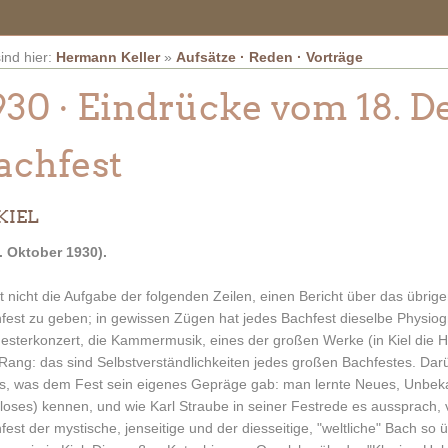
sind hier:
Hermann Keller
»
Aufsätze · Reden · Vorträge
930 · Eindrücke vom 18. 
achfest
KIEL
6. Oktober 1930).
st nicht die Aufgabe der folgenden Zeilen, einen Bericht über das übrig
fest zu geben; in gewissen Zügen hat jedes Bachfest dieselbe Physio
esterkonzert, die Kammermusik, eines der großen Werke (in Kiel die 
Rang: das sind Selbstverständlichkeiten jedes großen Bachfestes. Darü
es, was dem Fest sein eigenes Gepräge gab: man lernte Neues, Unbeka
loses) kennen, und wie Karl Straube in seiner Festrede es aussprach, v
fest der mystische, jenseitige und der diesseitige, "weltliche" Bach 