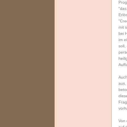
Prog
"das
Erlö
"Cre
mit 
bei 
im e
soll
pers
heil
Auff
Auch
aus,
beto
dies
Frag
vorh
Von 