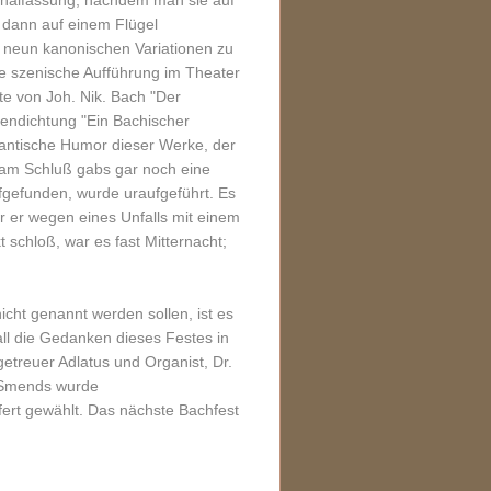
inalfassung, nachdem man sie auf
, dann auf einem Flügel
n neun kanonischen Variationen zu
 szenische Aufführung im Theater
te von Joh. Nik. Bach "Der
endichtung "Ein Bachischer
dantische Humor dieser Werke, der
u; am Schluß gabs gar noch eine
fgefunden, wurde uraufgeführt. Es
er er wegen eines Unfalls mit einem
 schloß, war es fast Mitternacht;
icht genannt werden sollen, ist es
ll die Gedanken dieses Festes in
 getreuer Adlatus und Organist, Dr.
r Smends wurde
ffert gewählt. Das nächste Bachfest