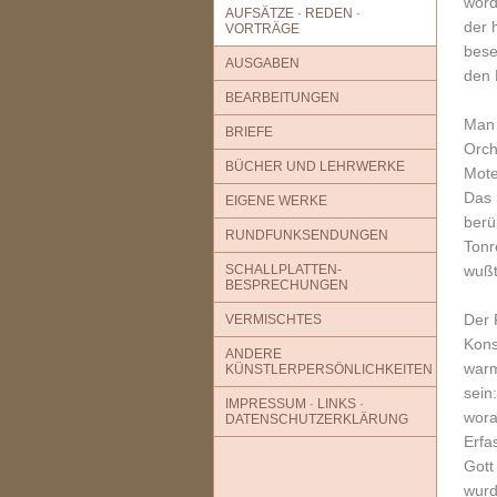
word
AUFSÄTZE · REDEN ·
der 
VORTRÄGE
bese
AUSGABEN
den 
BEARBEITUNGEN
Man 
BRIEFE
Orch
BÜCHER UND LEHRWERKE
Mote
Das 
EIGENE WERKE
berü
RUNDFUNKSENDUNGEN
Tonr
SCHALLPLATTEN-
wußt
BESPRECHUNGEN
Der 
VERMISCHTES
Kons
ANDERE
warm
KÜNSTLERPERSÖNLICHKEITEN
sein
IMPRESSUM · LINKS ·
wora
DATENSCHUTZERKLÄRUNG
Erfa
Gott
wurd