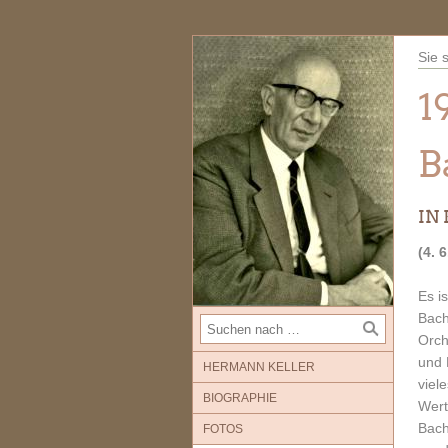
Sie 
1
B
IN 
(4. 
Es i
Bach
Orch
und 
HERMANN KELLER
viel
BIOGRAPHIE
Wert
Bach
FOTOS