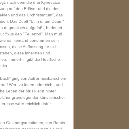
gt, nach dem die drei Kyriesätze
ßung auf den Erlöser und die des
heinen und das Urchristentum", das
 haben. Das Duett "Et in unum Deum"
ta dogmatisch aufgefaßt, bedeutet
Crucifixus den "Feuertod". Man muß
so wie es niemand benommen sein
ssen, diese Auffassung für sich
stehen, diese innersten und
ehen. Immerhin gibt die Heußsche
rks.
i Bach" ging von Außermusikalischem
darauf Wert zu legen oder nicht, und
che Leben der Musik erst hinter
lcher grundlegender künstlerischer
eresse wäre reichlich dafür
rten Goldbergvariationen, von Ramin