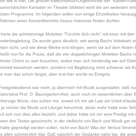
en wie in Kiel. Die großen Katechismus=Orgelchoräle der "Klavier=Ue
humoristischen Kantaten im Theater bildeten wohl die am weitesten ent
tzten Programms. Im folgenden sollen nun einige Einzelheiten herausgeg
Rahmen eines Konzertberichts hinaus Interesse finden dürften.
hörte die achtstimmige Motetten "Fürchte dich nicht" mit einer mit d
esterbegleitung. Da wurde ganz deutlich, wie wenig Bachs Vokalsatz ei
tten nicht, und wie diese Werke erst klingen, wenn sie auf dem feste
heißt nun für die Praxis, daß die vier doppelchörigen Motetten Bachs n
hmter Chöre zu sein brauchen, wobei man sich beständig wie auf Glatte
einheit bewahren werden, sondern mit Begleitung nicht schwerer als K
e man das schon längst, aber erst hier wurde es Ereignis.
Festgottesdienst war reich, ja überreich mit Musik ausgestattet; daß n
istorialrat Prof. D. Baumgarten=Kiel, auch noch im wesentlichen über 
herzige Worte, das schien mir, soweit ich mir als Laie ein Urteil erlaube
: je reicher die Musik und Liturgie hervortrat, desto mehr hatte man Se
uf sich nun dies alles bezieht, und daher hätte ich mir eine Predigt mit
ssen des Textes gewünscht, in der vielleicht von Bach und Musik gar 
 hätte gepredigt werden sollen, nicht von Bach! Was der Verlust Smends
e allen schmerzlich klar. Daß natürlich der Gedanke nahe lag, die a