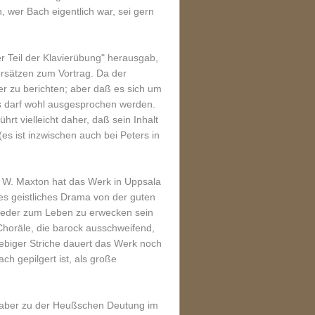
wer Bach eigentlich war, sei gern
er Teil der Klavierübung" herausgab,
sätzen zum Vortrag. Da der
er zu berichten; aber daß es sich um
as darf wohl ausgesprochen werden.
hrt vielleicht daher, daß sein Inhalt
es ist inzwischen auch bei Peters in
. W. Maxton hat das Werk in Uppsala
es geistliches Drama von der guten
wieder zum Leben zu erwecken sein
 Choräle, die barock ausschweifend,
iebiger Striche dauert das Werk noch
h gepilgert ist, als große
e aber zu der Heußschen Deutung im