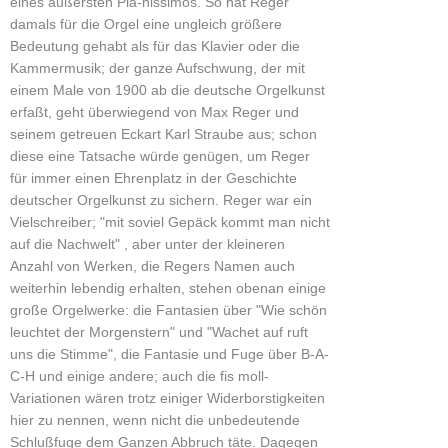
eines äußersten Pia-nissimos. So hat Reger
damals für die Orgel eine ungleich größere
Bedeutung gehabt als für das Klavier oder die
Kammermusik; der ganze Aufschwung, der mit
einem Male von 1900 ab die deutsche Orgelkunst
erfaßt, geht überwiegend von Max Reger und
seinem getreuen Eckart Karl Straube aus; schon
diese eine Tatsache würde genügen, um Reger
für immer einen Ehrenplatz in der Geschichte
deutscher Orgelkunst zu sichern. Reger war ein
Vielschreiber; "mit soviel Gepäck kommt man nicht
auf die Nachwelt" , aber unter der kleineren
Anzahl von Werken, die Regers Namen auch
weiterhin lebendig erhalten, stehen obenan einige
große Orgelwerke: die Fantasien über "Wie schön
leuchtet der Morgenstern" und "Wachet auf ruft
uns die Stimme", die Fantasie und Fuge über B-A-
C-H und einige andere; auch die fis moll-
Variationen wären trotz einiger Widerborstigkeiten
hier zu nennen, wenn nicht die unbedeutende
Schlußfuge dem Ganzen Abbruch täte. Dagegen