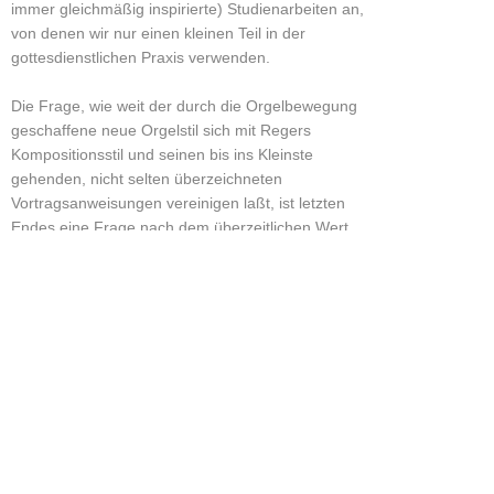
immer gleichmäßig inspirierte) Studienarbeiten an,
von denen wir nur einen kleinen Teil in der
gottesdienstlichen Praxis verwenden.
Die Frage, wie weit der durch die Orgelbewegung
geschaffene neue Orgelstil sich mit Regers
Kompositionsstil und seinen bis ins Kleinste
gehenden, nicht selten überzeichneten
Vortragsanweisungen vereinigen laßt, ist letzten
Endes eine Frage nach dem überzeitlichen Wert
dieser Werke überhaupt. Man darf sagen, daß
eine Musik, die ohne die Mittel einer beständig
wechselnden Schattierung nicht auskommt, nicht
im strengeren Sinne als orgelgemäß zu
bezeichnen ist. Man mache aber einmal den
Versuch, Regers Musik allein aus dem Notentext,
unter Außerachtlassung aller dynamischer und
Tempo-Bezeichnungen abzulesen, so wird man
finden, daß z. B. in den Choralfantasien ganze
Strecken ohne Wechsel der Registrierung und des