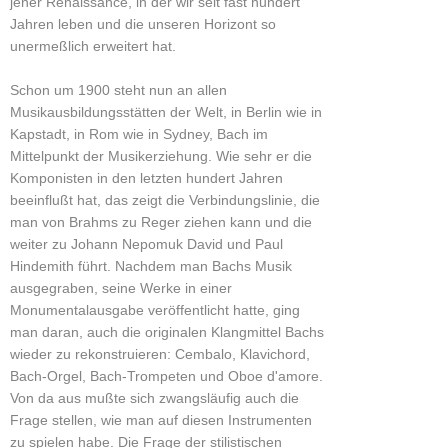
jener Renaissance, in der wir seit fast hundert
Jahren leben und die unseren Horizont so
unermeßlich erweitert hat.
Schon um 1900 steht nun an allen
Musikausbildungsstätten der Welt, in Berlin wie in
Kapstadt, in Rom wie in Sydney, Bach im
Mittelpunkt der Musikerziehung. Wie sehr er die
Komponisten in den letzten hundert Jahren
beeinflußt hat, das zeigt die Verbindungslinie, die
man von Brahms zu Reger ziehen kann und die
weiter zu Johann Nepomuk David und Paul
Hindemith führt. Nachdem man Bachs Musik
ausgegraben, seine Werke in einer
Monumentalausgabe veröffentlicht hatte, ging
man daran, auch die originalen Klangmittel Bachs
wieder zu rekonstruieren: Cembalo, Klavichord,
Bach-Orgel, Bach-Trompeten und Oboe d'amore.
Von da aus mußte sich zwangsläufig auch die
Frage stellen, wie man auf diesen Instrumenten
zu spielen habe. Die Frage der stilistischen