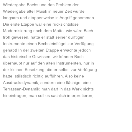
Wiedergabe Bachs und das Problem der
Wiedergabe alter Musik in neuer Zeit wurde
langsam und etappenweise in Angriff genommen.
Die erste Etappe war eine rücksichtslose
Modernisierung nach dem Motto: wie wäre Bach
froh gewesen, hätte er statt seiner dürftigen
Instrumente einen Bechsteinflügel zur Verfügung
gehabt! In der zweiten Etappe erwachte jedoch
das historische Gewissen: wir können Bach
überhaupt nur auf den alten Instrumenten, nur in
der kleinen Besetzung, die er selbst zur Verfügung
hatte, stilistisch richtig aufführen. Also keine
Ausdrucksdynamik, sondern eine flächige, eine
Terrassen-Dynamik; man darf in das Werk nichts
hineintragen, man soll es sachlich interpretieren,
dann würde es schon für sich selbst sprechen.
Heute haben wir diese beiden Stadien
überwunden und wissen, daß beide absolut
genommen falsch oder besser unzureichend sind.